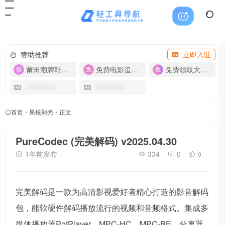
赞助推荐
立即入驻
莆田潮牌鞋服-货源
免费电影追剧APP
免费领取大流量卡【500G】
首页
•
果核剥壳
•
正文
PureCodec (完美解码) v2025.04.30
1年前发布
334
0
0
完美解码是一款为高清影视爱好者精心打造的影音解码
包，能软硬件解码播放流行的视频和音频格式。集成多
媒体播放器PotPlayer、MPC-HC、MPC-BE，分离器