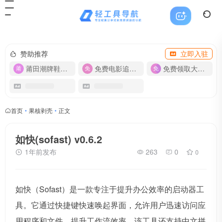
赞助推荐
立即入驻
莆田潮牌鞋服-货源
免费电影追剧APP
免费领取大流量卡【500G】
首页
•
果核剥壳
•
正文
如快(sofast) v0.6.2
1年前发布
263
0
0
如快（Sofast）是一款专注于提升办公效率的启动器工
具。它通过快捷键快速唤起界面，允许用户迅速访问应
用程序和文件，提升工作流效率。该工具还支持中文拼