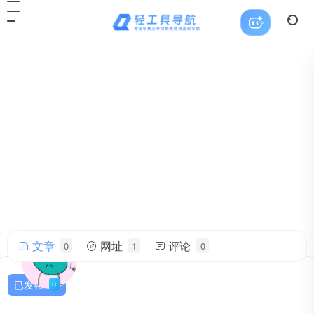
文章
网址
评论
0
1
0
CKG48
帅气的我简直无法用语言描述！
已发布
0