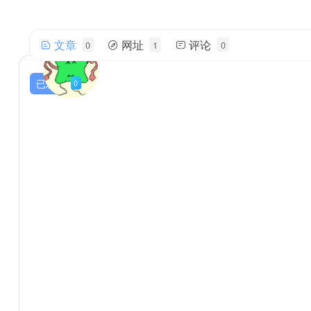
文章
网址
评论
0
1
0
xixi001
帅气的我简直无法用语言描述！
已发布
0