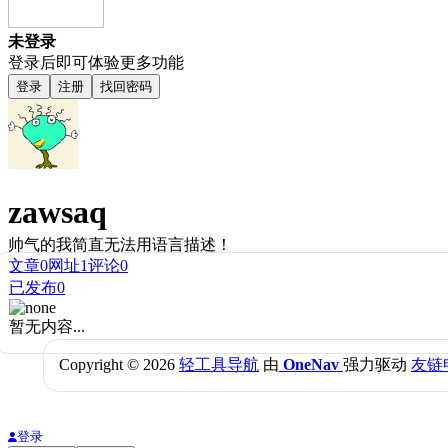
未登录
登录后即可体验更多功能
登录
注册
找回密码
zawsaq
帅气的我简直无法用语言描述！
文章
0
网址
1
评论
0
已发布
0
暂无内容...
Copyright © 2026
轻工具导航
由
OneNav
强力驱动
友链
登录