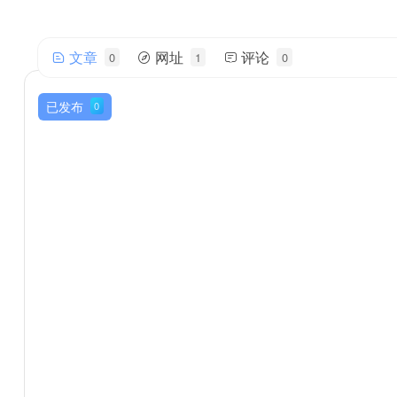
文章
网址
评论
0
1
0
mumuko
帅气的我简直无法用语言描述！
已发布
0