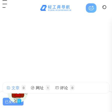
文章
网址
评论
0
1
0
terobox
帅气的我简直无法用语言描述！
已发布
0