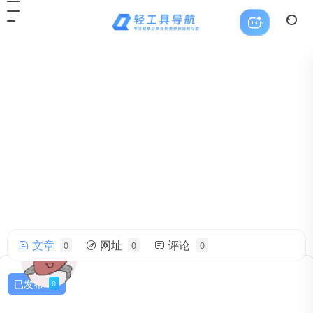
文章
网址
评论
0
0
0
hgxsfmp9f3@iwatermail.com
帅气的我简直无法用语言描述！
已发布
0