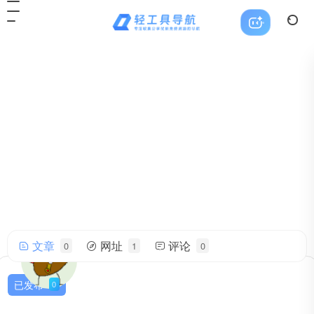
文章
网址
评论
0
1
0
micheal
帅气的我简直无法用语言描述！
已发布
0