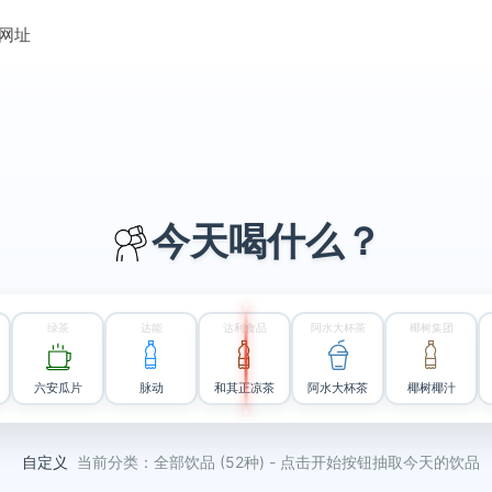
网址
今天喝
什么？
绿茶
达能
达利食品
阿水大杯茶
椰树集团
六安瓜片
脉动
和其正凉茶
阿水大杯茶
椰树椰汁
自定义
当前分类：全部饮品 (52种) - 点击开始按钮抽取今天的饮品