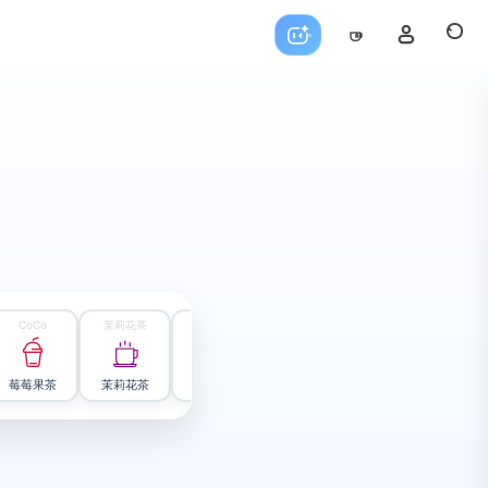
CoCo
茉莉花茶
黄茶
蜜雪冰城
绿茶
霸
莓莓果茶
茉莉花茶
君山银针
冰鲜柠檬水
信阳毛尖
伯