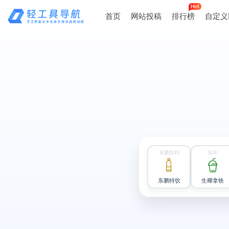
Hot
首页
网站投稿
排行榜
自定义
东鹏饮料
瑞幸
东鹏特饮
生椰拿铁