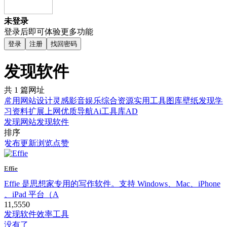
未登录
登录后即可体验更多功能
登录
注册
找回密码
发现软件
共 1 篇网址
常用网站
设计灵感
影音娱乐
综合资源
实用工具
图库壁纸
发现
学
习资料
扩展上网
优质导航
Ai工具库
AD
发现网站
发现软件
排序
发布
更新
浏览
点赞
Effie
Effie 是思想家专用的写作软件。支持 Windows、Mac、iPhone
、iPad 平台（A
11,555
0
发现软件
效率工具
没有了