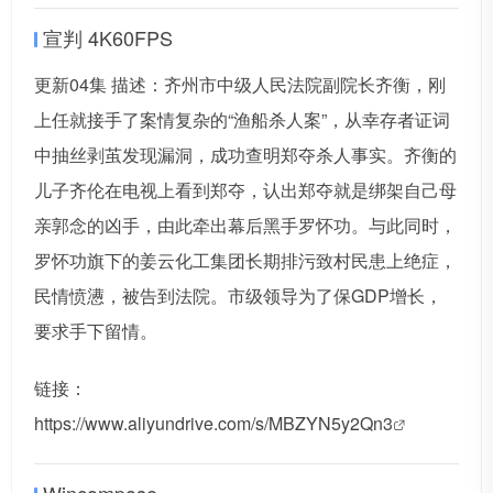
宣判 4K60FPS
更新04集 描述：齐州市中级人民法院副院长齐衡，刚
上任就接手了案情复杂的“渔船杀人案”，从幸存者证词
中抽丝剥茧发现漏洞，成功查明郑夺杀人事实。齐衡的
儿子齐伦在电视上看到郑夺，认出郑夺就是绑架自己母
亲郭念的凶手，由此牵出幕后黑手罗怀功。与此同时，
罗怀功旗下的姜云化工集团长期排污致村民患上绝症，
民情愤懑，被告到法院。市级领导为了保GDP增长，
要求手下留情。
链接：
https://www.aliyundrive.com/s/MBZYN5y2Qn3
Wincompose