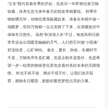
“立冬”既代表着冬季的开始，也表示一年即将结束万物
收藏，休养生息为来年春天的勃发养精蓄锐。 秋季作
物收晒完毕，动物也逐渐躲藏起来。准备在冬眠中做一
场酣梦，世间万物都一点点安静了下来，在潜藏蛰伏中
体味冬日悠长。 虽然“秋深渐入冬”不过，每值风和日丽
常常还会出现暖意融融的天气，人们把它叫做“小阳春”
舒适快意，心旷神怡。 春生，夏长，秋收，冬藏时节
不居，万物有序冬是贮藏，也是企盼冬是蛰伏，也是希
望一岁一枯荣的物候变化里包含着对美好未来的无限憧
憬。 时光不疾不徐、脚步不慌不忙。让我们张开双
臂，拥抱冬日暖阳，默默积蓄把梦想点亮的力量。