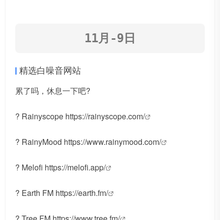
11月-9日
精选白噪音网站
累了吗，休息一下吧?
? Rainyscope
https://rainyscope.com/
? RainyMood
https://www.rainymood.com/
? Melofi
https://melofi.app/
? Earth FM
https://earth.fm/
? Tree FM
https://www.tree.fm/