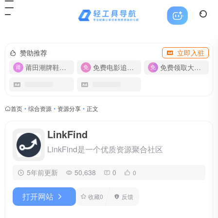
赞助推荐
立即入驻
莆田潮牌鞋服-货源
免费电影追剧APP
免费领取大流量卡【500G】
首页
•
综合资源
•
资源分享
•
正文
LinkFind
LinkFind是一个优质资源聚合社区
5年前更新
50,638
0
0
打开网站
收藏
0
反馈