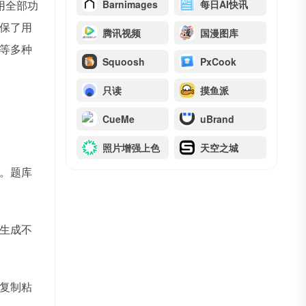
用全部功
Barnimages
每日AI快讯
保了用
腾讯视频
国漫图库
等多种
Squoosh
PxCook
只读
摸鱼派
CueMe
uBrand
照片增强上色
天空之城
。题库
生成不
复制粘