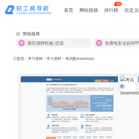
Hot
首页
网站投稿
排行榜
自定义
赞助推荐
莆田潮牌鞋服-货源
免费电影追剧AP
首页
•
学习资料
•
学习资料
•
考试酷(examcoo)