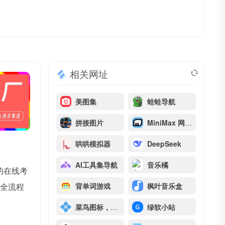
相关网址
美图集
蛙蛙导航
拼接图片
MiniMax 网页版
哄哄模拟器
DeepSeek
AI工具集导航
音乐橘
的
在线考
全流程
背单词游戏
枫叶音乐盒
菜鸟图标，免费商用矢量图标库
绿软小站