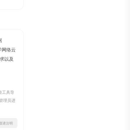
据
学网络云
求以及
轻工具导
站管理员进
ml转载请注明