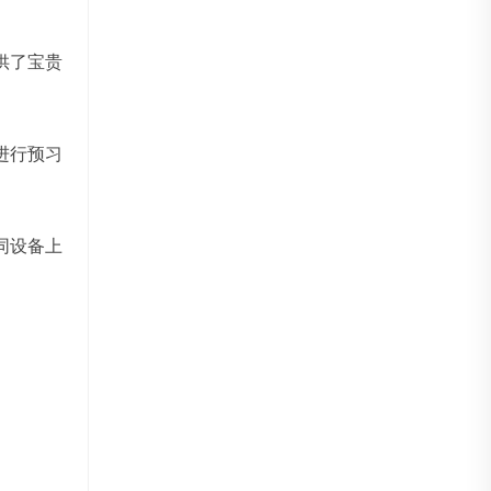
供了宝贵
进行预习
同设备上