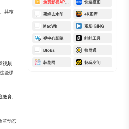
免费影视APP合集
快速抠图
。其核
蜜蜂去水印
4K图库
MacWk
观影 GING
视中心影院
蛙蛙工具
Blobs
搜网通
韩剧网
畅玩空间
质视频
这些课
庭教育
、
改革动态