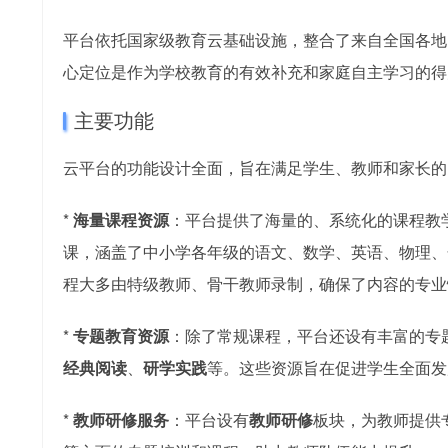
平台依托国家级教育云基础设施，整合了来自全国各地
心定位是作为学校教育的有效补充和家庭自主学习的得
主要功能
云平台的功能设计全面，旨在满足学生、教师和家长的
*
海量课程资源
：平台提供了海量的、系统化的课程教
课，涵盖了中小学各年级的语文、数学、英语、物理、
程大多由特级教师、骨干教师录制，确保了内容的专业
*
专题教育资源
：除了常规课程，平台还设有丰富的专
经典阅读
、
研学实践
等。这些资源旨在促进学生全面发
*
教师研修服务
：平台设有
教师研修
板块，为教师提供