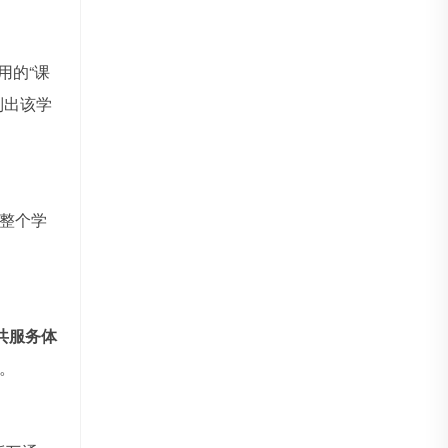
用的“课
列出该学
整个学
共服务体
。