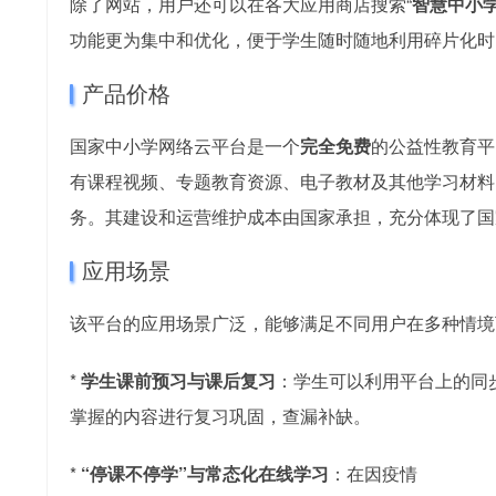
除了网站，用户还可以在各大应用商店搜索“
智慧中小
功能更为集中和优化，便于学生随时随地利用碎片化时
产品价格
国家中小学网络云平台是一个
完全免费
的公益性教育平
有课程视频、专题教育资源、电子教材及其他学习材料
务。其建设和运营维护成本由国家承担，充分体现了国
应用场景
该平台的应用场景广泛，能够满足不同用户在多种情境
*
学生课前预习与课后复习
：学生可以利用平台上的同
掌握的内容进行复习巩固，查漏补缺。
*
“停课不停学”与常态化在线学习
：在因疫情