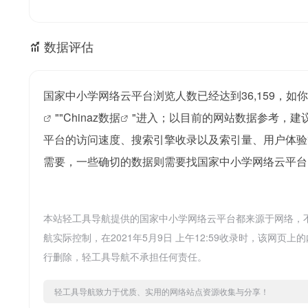
数据评估
国家中小学网络云平台浏览人数已经达到36,159，如
""
Chinaz数据
"进入；以目前的网站数据参考，建
平台的访问速度、搜索引擎收录以及索引量、用户体验
需要，一些确切的数据则需要找国家中小学网络云平台
本站轻工具导航提供的国家中小学网络云平台都来源于网络，
航实际控制，在2021年5月9日 上午12:59收录时，该
行删除，轻工具导航不承担任何责任。
轻工具导航致力于优质、实用的网络站点资源收集与分享！