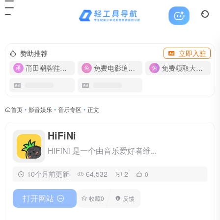
赞助推荐
立即入驻
莆田潮牌鞋服-货源
免费电影追剧APP
免费领取大流量卡【500G】
首页
•
影音娱乐
•
音乐专区
•
正文
HiFiNi
HiFiNi 是一个由音乐爱好者维...
10个月前更新
64,532
2
0
打开网站
收藏
0
反馈