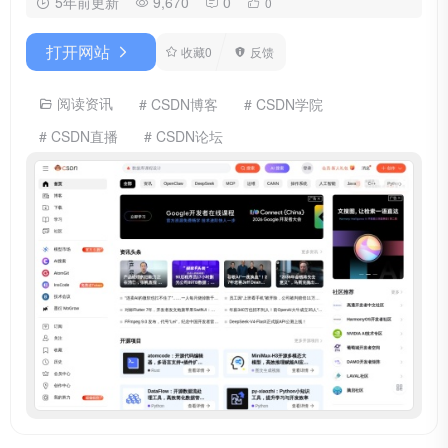
5年前更新
9,670
0
0
打开网站
收藏
0
反馈
阅读资讯
# CSDN博客
# CSDN学院
# CSDN直播
# CSDN论坛