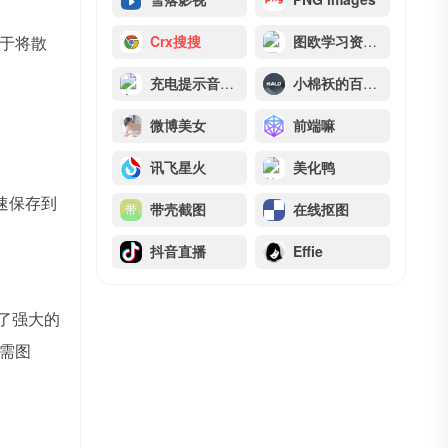
于将散
Crx搜搜
图欧学习资源库
充电提示音丨提示音大全
小棉袄的百味人生
微博美女
前端嘛
讯飞星火
美化鸭
速保存到
带壳截图
在线抠图
抖音直播
Effie
了强大的
需图