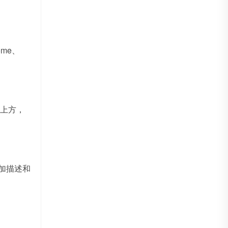
ome、
片上方，
添加描述和