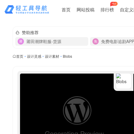
Hot
首页
网站投稿
排行榜
自定义
赞助推荐
莆田潮牌鞋服-货源
免费电影追剧AP
首页
•
设计灵感
•
设计素材
•
Blobs