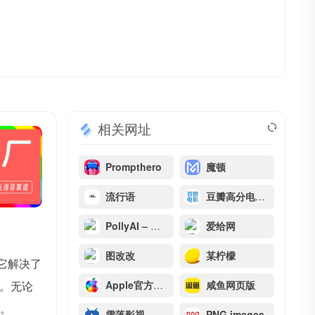
相关网址
Prompthero
魔顿
流行语
豆瓣高分电影排行
PollyAI – 智能语音合成与对话
爱给网
图改改
某柠檬
。它解决了
。无论
Apple官方壁纸
咸鱼网页版
库。
雪落影视
PNG images