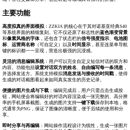
主要功能
高度拟真的界面模拟
：ZZKIA 的核心在于其对诺基亚经典S40
等系统界面的精细复刻。它不仅还原了标志性的
蓝色渐变背景
和
像素风格的字体
，还包含了状态栏的
信号强度指示
、
电池图
标
、
运营商名称
（可自定义）以及
时间显示
，甚至连菜单导航
键的标识都一一呈现，营造出极强的沉浸感。
灵活的消息编辑系统
：用户可以完全自定义短信对话的双方和
内容。功能包括
设置对话双方的姓名
、
自由编写每一条消息
，
并选择发送方。系统支持模拟
消息发送与接收的时间戳
，使得
生成的对话截图看起来如同真实发生的历史记录。
便捷的图片生成与下载
：编辑完成后，用户只需点击生成按
钮，网站便会将编辑好的对话内容渲染成一张完整的、高分辨
率的手机屏幕截图。生成的图片支持
一键下载
保存到本地，格
式通常为PNG，保证了图像的清晰度，便于后续的使用和分
享。
即时分享与再编辑
：网站操作流程设计为线性，生成一张图片