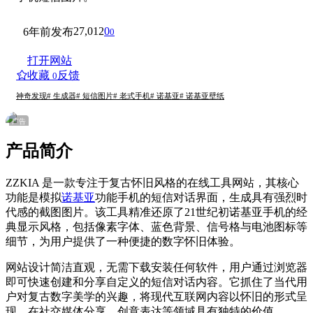
27,012
0
6年前发布
0
打开网站
收藏
反馈
0
神奇发现
# 生成器
# 短信图片
# 老式手机
# 诺基亚
# 诺基亚壁纸
广告
产品简介
ZZKIA 是一款专注于复古怀旧风格的在线工具网站，其核心
功能是模拟
诺基亚
功能手机的短信对话界面，生成具有强烈时
代感的截图图片。该工具精准还原了21世纪初诺基亚手机的经
典显示风格，包括像素字体、蓝色背景、信号格与电池图标等
细节，为用户提供了一种便捷的数字怀旧体验。
网站设计简洁直观，无需下载安装任何软件，用户通过浏览器
即可快速创建和分享自定义的短信对话内容。它抓住了当代用
户对复古数字美学的兴趣，将现代互联网内容以怀旧的形式呈
现，在社交媒体分享、创意表达等领域具有独特的价值。