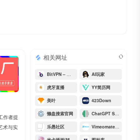
相关网址
BitVPN – 安全加速浏览
AI玩家
虎牙直播
YY简历网
美叶
423Down
懒盘搜索官网
ChatGPT Shortcut
工作者提
将艺术与实
乐愚社区
Vimeomate – Vimeo视频下载器
米卡插画(MIKAGOGO)
图标库