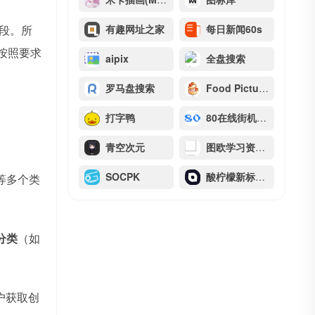
片段。所
有趣网址之家
每日新闻60s
按照要求
aipix
全盘搜索
罗马盘搜索
Food Pictures
打字鸭
80在线街机游戏网
青空次元
图欧学习资源库
SOCPK
酸柠檬新标签页
等多个类
分类
（如
户获取创