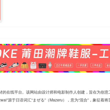
频素材的在线平台。该网站由设计师和电影制作人创建，旨在为创意
i”源于日语词汇“まぜる”（Mazeru），意为“混合”，象征着