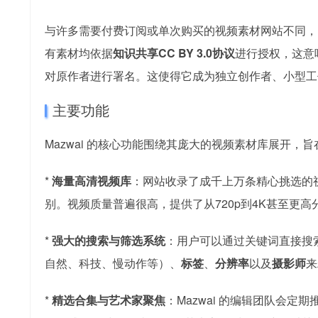
与许多需要付费订阅或单次购买的视频素材网站不同，Ma
有素材均依据
知识共享CC BY 3.0协议
进行授权，这意
对原作者进行署名。这使得它成为独立创作者、小型工
主要功能
Mazwai 的核心功能围绕其庞大的视频素材库展开
*
海量高清视频库
：网站收录了成千上万条精心挑选的
别。视频质量普遍很高，提供了从720p到4K甚至更
*
强大的搜索与筛选系统
：用户可以通过关键词直接搜
自然、科技、慢动作等）、
标签
、
分辨率
以及
摄影师
来
*
精选合集与艺术家聚焦
：Mazwai 的编辑团队会定