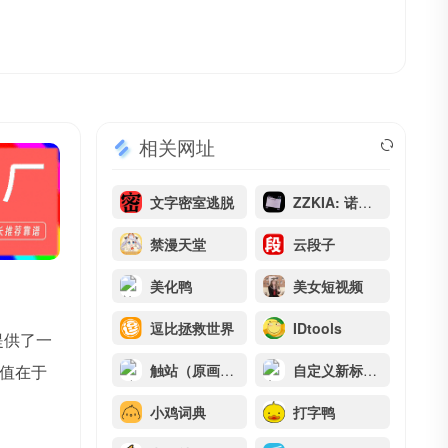
相关网址
文字密室逃脱
ZZKIA: 诺基亚短信图片生成器
禁漫天堂
云段子
美化鸭
美女短视频
逗比拯救世界
IDtools
提供了一
值在于
触站（原画师通）
自定义新标签页
小鸡词典
打字鸭