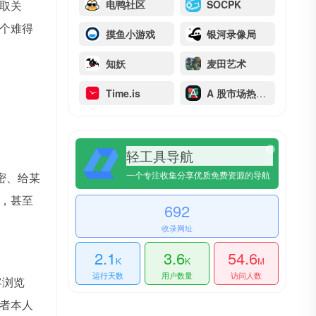
取关
电鸭社区
SOCPK
个难得
摸鱼小游戏
银河录像局
知妖
麦田艺术
Time.is
A 股市场热力图
轻工具导航
一个专注收集分享优质免费资源的导航
密、给某
，甚至
692
收录网址
2.1
3.6
54.6
K
K
M
运行天数
用户数量
访问人数
客浏览
者本人