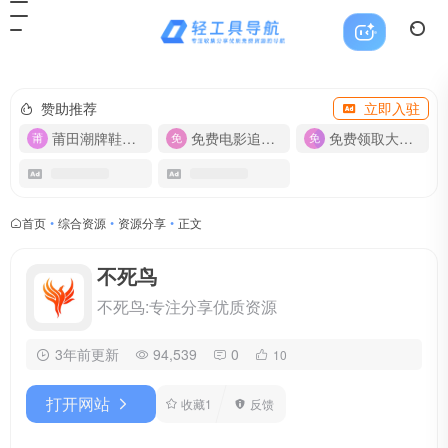
赞助推荐
立即入驻
莆田潮牌鞋服-货源
免费电影追剧APP
免费领取大流量卡【500G】
首页
•
综合资源
•
资源分享
•
正文
不死鸟
不死鸟:专注分享优质资源
3年前更新
94,539
0
10
打开网站
收藏
1
反馈