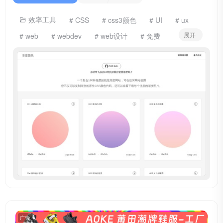
效率工具
# CSS
# css3颜色
# UI
# ux
展开
# web
# webdev
# web设计
# 免费
# 前端背景
# 渐变样式
# 素描
# 背景颜色
广告