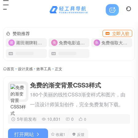
赞助推荐
立即入驻
莆田潮牌鞋服-货源
免费电影追剧APP
免费领取大流量卡【500G】
首页
•
设计灵感
•
效率工具
•
正文
免费的渐变背景CSS3样式
180个美丽的线性CSS3渐变样式和图片，由
一流设计师策划创作，完全免费复制下载。
5年前发布
10,831
0
0
打开网站
收藏
1
反馈