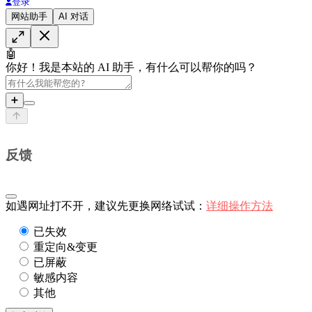
登录
网站助手
AI 对话
🤖
你好！我是本站的 AI 助手，有什么可以帮你的吗？
➕
反馈
如遇网址打不开，建议先更换网络试试：
详细操作方法
已失效
重定向&变更
已屏蔽
敏感内容
其他