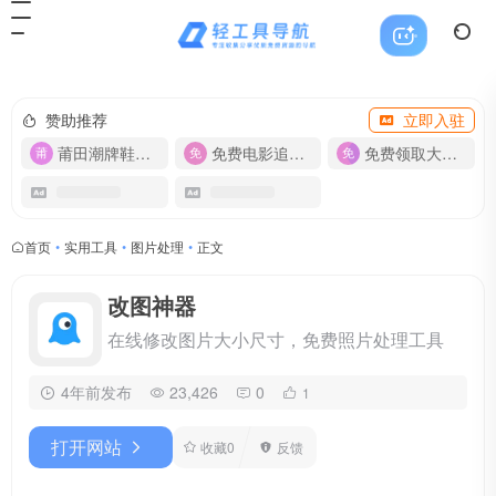
赞助推荐
立即入驻
莆田潮牌鞋服-货源
免费电影追剧APP
免费领取大流量卡【500G】
首页
•
实用工具
•
图片处理
•
正文
改图神器
在线修改图片大小尺寸，免费照片处理工具
4年前发布
23,426
0
1
打开网站
收藏
0
反馈