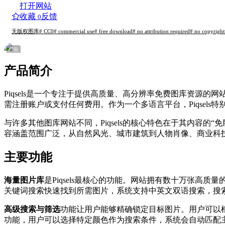
打开网站
收藏
反馈
0
无版权图库
# CC0
# commercial use
# free download
# no attribution required
# no copyright
广告
产品简介
Piqsels是一个专注于提供高质量、高分辨率免费图库资源的
需注册账户或支付任何费用。作为一个多语言平台，Piqsel
与许多其他图库网站不同，Piqsels的核心特色在于其内容
容涵盖范围广泛，从自然风光、城市建筑到人物肖像、商业科
主要功能
海量图片库
是Piqsels最核心的功能。网站拥有数十万张
关键词搜索快速找到所需图片，系统支持中英文双语搜索，搜
高级搜索与筛选
功能让用户能够精确锁定目标图片。用户可以根
功能，用户可以选择特定颜色作为搜索条件，系统会自动匹配