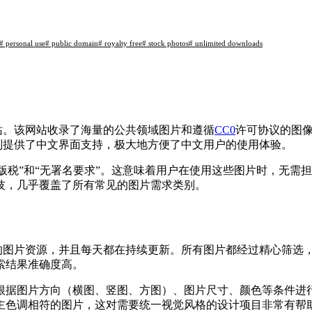
# personal use
# public domain
# royalty free
# stock photos
# unlimited downloads
网站。该网站收录了海量的公共领域图片和遵循
CC0
许可协议的图
s特别提供了中文界面支持，极大地方便了中文用户的使用体验。
的“免版税”和“无署名要求”。这意味着用户在使用这些图片时，
技，几乎覆盖了所有常见的图片需求类别。
高质量的图片资源，并且每天都在持续更新。所有图片都经过精心筛
索结果准确度高。
据图片方向（横图、竖图、方图）、图片尺寸、颜色等条件进行筛选
主色调相符的图片，这对需要统一视觉风格的设计项目非常有帮