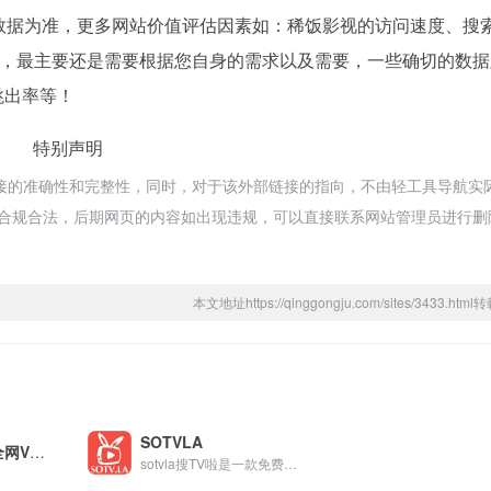
数据为准，更多网站价值评估因素如：稀饭影视的访问速度、搜
，最主要还是需要根据您自身的需求以及需要，一些确切的数据
跳出率等！
特别声明
接的准确性和完整性，同时，对于该外部链接的指向，不由轻工具导航实
，都属于合规合法，后期网页的内容如出现违规，可以直接联系网站管理员进行
本文地址https://qinggongju.com/sites/3433.ht
SOTVLA
百思派电影网 – 全网VIP点映免费观看
sotvla搜TV啦是一款免费影视搜索引擎，可以搜索最近热播好看的高清电影/电视剧/综艺/动漫免费手机在线观看，其中包含国产视频/日韩/欧美/等地最新热播的动作/喜剧/爱情/科幻/恐怖/剧情/战争/等