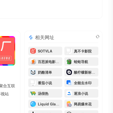
相关网址
SOTVLA
真不卡影院
百思派电影网 – 全网VIP点映免费观看
蛙蛙导航
奶酪清单
酸柠檬新标签页
番茄小说
全能去水印
于聚合互联
影视站
汤很热
逐浪小说
Liquid Glass Icon
网易爆米花