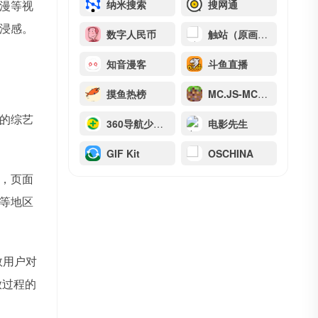
漫等视
纳米搜索
搜网通
浸感。
数字人民币
触站（原画师通）
知音漫客
斗鱼直播
摸鱼热榜
MC.JS-MC网页版
的综艺
360导航少年版
电影先生
GIF Kit
OSCHINA
，页面
”等地区
数用户对
放过程的