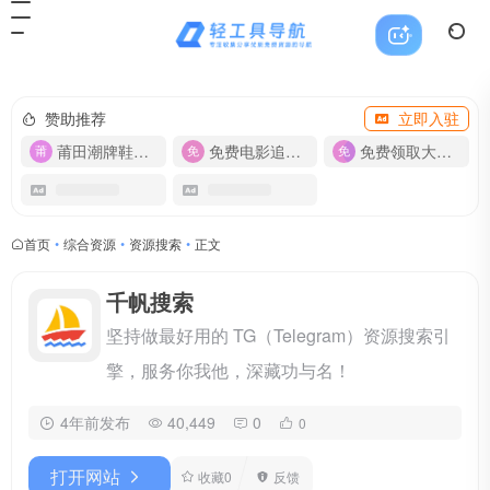
赞助推荐
立即入驻
莆田潮牌鞋服-货源
免费电影追剧APP
免费领取大流量卡【500G】
首页
•
综合资源
•
资源搜索
•
正文
千帆搜索
坚持做最好用的 TG（Telegram）资源搜索引
擎，服务你我他，深藏功与名！
4年前发布
40,449
0
0
打开网站
收藏
0
反馈