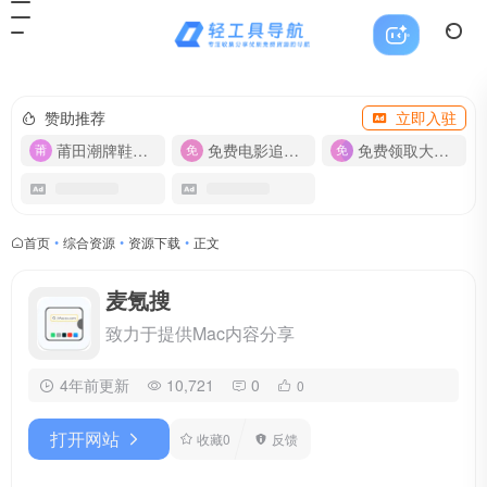
赞助推荐
立即入驻
莆田潮牌鞋服-货源
免费电影追剧APP
免费领取大流量卡【500G】
首页
•
综合资源
•
资源下载
•
正文
麦氪搜
致力于提供Mac内容分享
4年前更新
10,721
0
0
打开网站
收藏
0
反馈