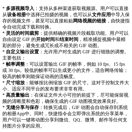
*
多源视频导入
：支持从多种渠道获取视频源。用户可以直接
从
设备相册
中选择已拍摄的视频，也可以从
文件应用
中导入保
存的视频文件，甚至可以直接粘贴
网络视频的链接
，由快捷指
令自动完成下载和转换。
*
灵活的时间裁剪
：提供精确的视频片段截取功能。用户可以
自由设定 GIF 的
开始时间
和
结束时间
，精准捕捉视频中最精
彩的部分，避免生成冗长或不相关的 GIF 动图。
*
自定义输出设置
：允许用户对生成的 GIF 进行细致的调整。
主要包括：
*
帧率调整
：可以设置输出 GIF 的帧率，例如 10 fps、15 fps
或 30 fps。较低的帧率可以生成更小的文件，适合网络传输；
较高的帧率则能保证动画的流畅度。
*
尺寸缩放
：能够按比例缩放 GIF 的尺寸。这对于控制文件大
小、适应不同平台的发布要求非常有用。
*
高质量输出
：在保证文件大小可控的前提下，尽可能保留视
频的清晰度和色彩，确保生成的 GIF 动图视觉效果良好。
*
无缝分享与保存
：转换完成后，GIF 动图会自动保存到系统
的相册App中。同时，快捷指令会立即弹出系统的分享菜单，
用户可以一键将动图分享到微信、QQ、微博、邮件等任何支
持图片分享的应用。