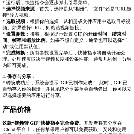
* 运行后，快捷指令会逐步弹出引导菜单。
*
选择视频来源
：首先，选择是从“相册”、“文件”还是“URL链
接”导入视频。
*
选取视频
：根据你的选择，从相册或文件应用中选取目标视
频。如果选择URL，则粘贴视频链接。
*
设置参数
：接着，根据提示设置 GIF 的
开始时间
、
结束时
间
、
帧率
和
缩放比例
。如果不想自定义，通常也可以选择“自
动”或使用默认值。
*
完成转换
：所有参数设置完毕后，快捷指令将自动开始处
理。处理速度取决于视频长度和设备性能，通常几秒到一分钟
内即可完成。
4.
保存与分享
：
* 转换成功后，系统会提示“GIF已制作完成”。此时，GIF 已
自动存入你的相册，并且系统分享菜单会自动弹出，你可以立
即选择想要的应用进行分享。
产品价格
这款“视频转 GIF”快捷指令完全免费
。开发者将其分享在
iCloud 平台上，任何苹果用户都可以免费获取、安装和使用，