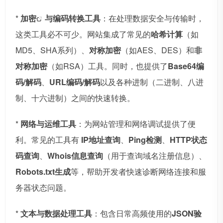
*
加密
与编码转换工具
：在处理数据安全与传输时，
这类工具必不可少。网站集成了常见的
哈希计算
（如
MD5、SHA系列）、
对称加密
（如AES、DES）和
非
对称加密
（如RSA）工具。同时，也提供了
Base64编
码/解码
、
URL编码/解码
以及各种进制（二进制、八进
制、十六进制）之间的快速转换。
*
网络与运维工具
：为网站管理和网络调试提供了便
利。常见的工具有
IP地址查询
、
Ping检测
、
HTTP状态
码查询
、
Whois信息查询
（用于查询域名注册信息）、
Robots.txt生成
等，帮助开发者快速诊断网络连接和服
务器状态问题。
*
文本与数据处理工具
：包含日常高频使用的
JSON验