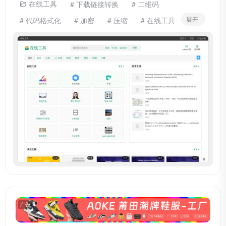
在线工具
# 下载链接转换
# 二维码
展开
# 代码格式化
# 加密
# 压缩
# 在线工具
# 字帖
# 小工具
# 工具
# 开发人员工具
# 田字格
# 程序员
# 站长工具
# 解密
# 进制转换
广告