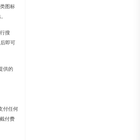
类图标
站。
行搜
词后即可
提供的
支付任何
截付费