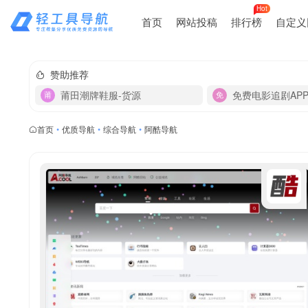
Hot
首页
网站投稿
排行榜
自定义
赞助推荐
莆田潮牌鞋服-货源
免费电影追剧AP
首页
•
优质导航
•
综合导航
•
阿酷导航