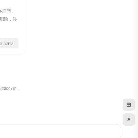
际控制，
行删除，轻
ml转载请注明
全网导航网，汇聚800+优质导航网站入口，包括传统导航网、垂直导航、行业导航、AI导航、地域导航网站，助你一站直达10万+优质网站资源。