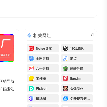
相关网址
Noise导航
192LINK
全网导航
笔点
八千导航
蛙蛙导航
某柠檬
Sao.fm
阿酷导航
和智能化
Pixivel
头像制作
壁纸湖
免费视频解析下载