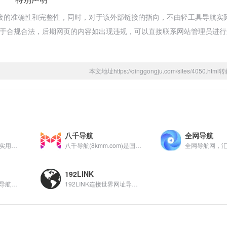
接的准确性和完整性，同时，对于该外部链接的指向，不由轻工具导航实
容，都属于合规合法，后期网页的内容如出现违规，可以直接联系网站管理员进
本文地址https://qinggongju.com/sites/4050.ht
八千导航
全网导航
蛙蛙导航是一个极简实用的网址导航网站，精选优质网站入口，提供实用工具、影音资源、学习资料等分类导航，方便用户快速访问各类网站，是您上网的好帮手。
八千导航(8kmm.com)是国内首屈一指的导航分类平台，收录国内外各类型网站供网友检索，八千网址导航致力于为广大用户推荐各行各业优秀网站，国内外网站大全尽在八千导航。
192LINK
某柠檬导航是一个轻导航网站，提供一个清爽干净的上网入口。某柠檬，柠檬味的导航，清爽界面，简约导航，希望通过某柠檬导航大家能有一个好的上网浏览心情，以及便捷的网址导航体验。
192LINK连接世界网址导航，一切为了连接世界，为了连接世界的一切！192link connect the world, find you and me, everything in order to connect the world, in order to connect everything in the world!