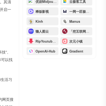
。其清
优设Midjourney教程
云极客工具
开启一
稀饭影视
一网一匠极速版
Kinh
Manus
懒人图云
「挖互联网」・ 发现有趣有用的互联网 ・ Tigg.cc
RipYoutube：免费在线Youtube视频下载器
次元小镇
OpenAI-Hub
Gradient
技”、
你可以找
和生活习
的网页搜