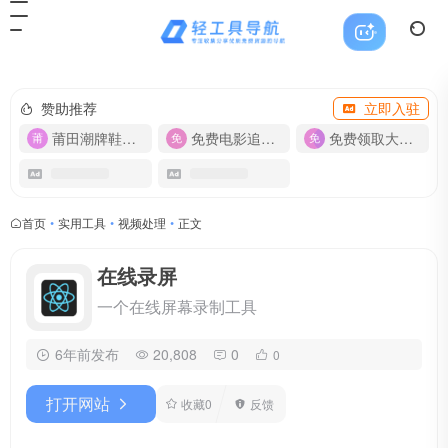
赞助推荐
立即入驻
莆田潮牌鞋服-货源
免费电影追剧APP
免费领取大流量卡【500G】
首页
•
实用工具
•
视频处理
•
正文
在线录屏
一个在线屏幕录制工具
6年前发布
20,808
0
0
打开网站
收藏
0
反馈