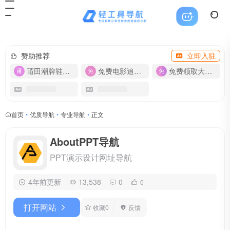
赞助推荐
立即入驻
莆田潮牌鞋服-货源
免费电影追剧APP
免费领取大流量卡【500G】
首页
•
优质导航
•
专业导航
•
正文
AboutPPT导航
PPT演示设计网址导航
4年前更新
13,538
0
0
打开网站
收藏
0
反馈