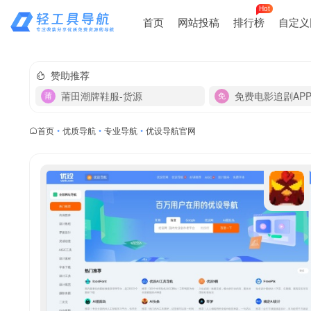
Hot
首页
网站投稿
排行榜
自定义
赞助推荐
莆田潮牌鞋服-货源
免费电影追剧AP
首页
•
优质导航
•
专业导航
•
优设导航官网