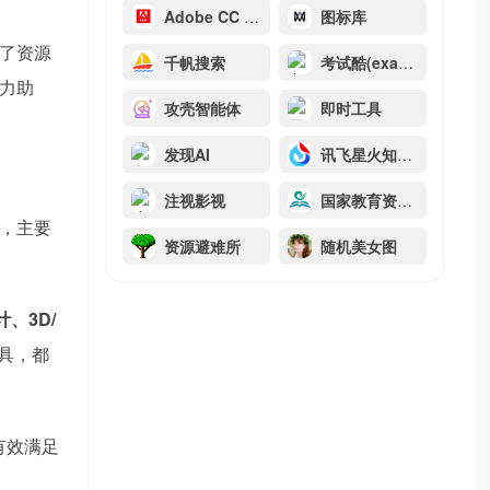
Adobe CC 2022
图标库
了资源
千帆搜索
考试酷(examcoo)
力助
攻壳智能体
即时工具
发现AI
讯飞星火知识库文档问答
注视影视
国家教育资源公共服务平台
，主要
资源避难所
随机美女图
、3D/
工具，都
有效满足