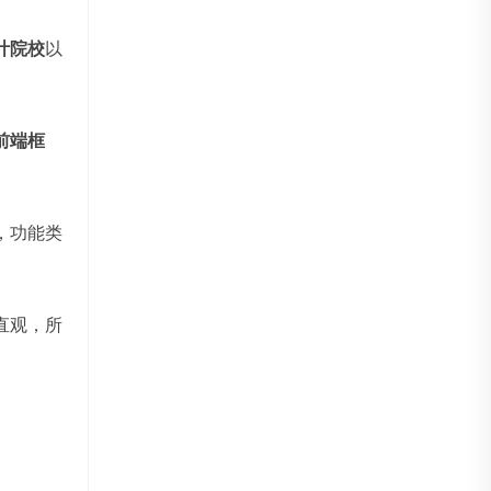
计院校
以
前端框
，功能类
直观，所
。