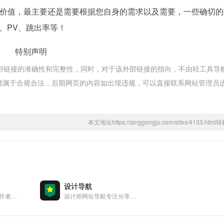
价值，最主要还是需要根据您自身的需求以及需要，一些确切的
、PV、跳出率等！
特别声明
部链接的准确性和完整性，同时，对于该外部链接的指向，不由轻工具导
内容，都属于合规合法，后期网页的内容如出现违规，可以直接联系网站管理员
本文地址https://qinggongju.com/sites/4133.ht
设计导航
创造狮，一个创意工作者的导航，专注分享正版优质设计、前端、产品、运营的书签导航，设计教程、设计规范、颜色搭配、灵感创意、前端框架、开发者工具、互联网新品推荐、运营数据分析、自媒体和工具利器好用的分类导航大全
设计师网址导航专注分享优秀设计网站、免费无版权限制可商用的高品质素材，设计教程、尺寸规范、配色方案、设计素材和灵感