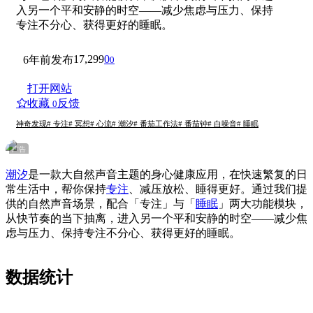
入另一个平和安静的时空——减少焦虑与压力、保持
专注不分心、获得更好的睡眠。
17,299
0
6年前发布
0
打开网站
收藏
反馈
0
神奇发现
# 专注
# 冥想
# 心流
# 潮汐
# 番茄工作法
# 番茄钟
# 白噪音
# 睡眠
广告
潮汐
是一款大自然声音主题的身心健康应用，在快速繁复的日
常生活中，帮你保持
专注
、减压放松、睡得更好。通过我们提
供的自然声音场景，配合「专注」与「
睡眠
」两大功能模块，
从快节奏的当下抽离，进入另一个平和安静的时空——减少焦
虑与压力、保持专注不分心、获得更好的睡眠。
数据统计