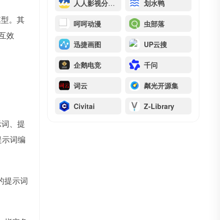
人人影视分享下载站
划水鸭
I模型。其
呵呵动漫
虫部落
互效
迅捷画图
UP云搜
企鹅电竞
千问
词云
粼光开源集
Civitai
Z-Library
示词、提
提示词编
的提示词