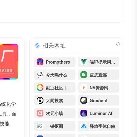
相关网址
Prompthero
喵呜提示词助手
今天喝什么
皮皮直连
副业社区｜与同行者一起探索互联网副业赚钱项目与思路
NV资源网
大同搜索
Gradient
系统化学
工具，而
次元小镇
Luminar AI
技能，
一键抠图
释放字体自由