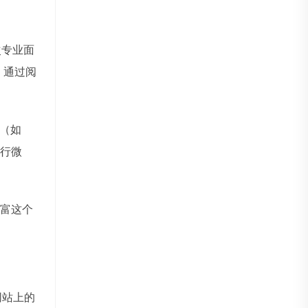
次专业面
。通过阅
（如
进行微
富这个
网站上的