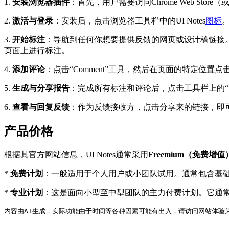
1.
安装浏览器插件
：首先，用户需要访问Chrome Web Sto
2.
激活与登录
：安装后，点击浏览器工具栏中的UI Notes
图标
3.
开始标注
：导航到任何你想要提供反馈的网页或设计稿链接。
页面上进行标注。
4.
添加评论
：点击“Comment”工具，然后在页面的特定位
5.
生成与分享报告
：完成所有标注和评论后，点击工具栏上的“
6.
查看与回复反馈
：作为反馈接收方，点击分享来的链接，即
产品价格
根据其官方网站信息，UI Notes通常采用
Freemium（免费增
*
免费计划
：一般适用于个人用户或小团队试用。通常包含基
*
专业计划
：这是面向小型至中型团队的主力付费计划。它通
内容由AI生成，实际功能由于时间等各种因素可能有出入，请访问网站体验