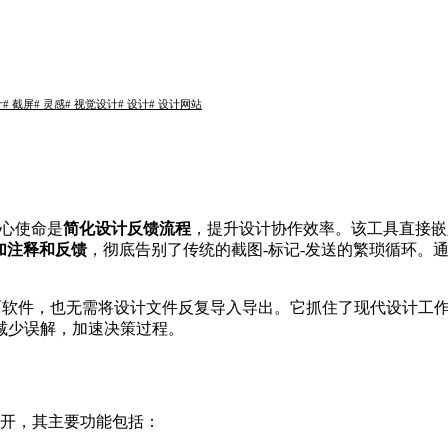
计
# 截屏
# 灵感
# 视觉设计
# 设计
# 设计网站
心使命是
简化设计反馈流程
，提升设计协作效率。该工具直接嵌
加注释和反馈
，彻底告别了传统的截图-标记-发送的繁琐循环。通过
的桌面软件，也无需将设计文件反复导入导出。它抓住了现代设计工
减少误解，加速决策过程。
心展开，其主要功能包括：