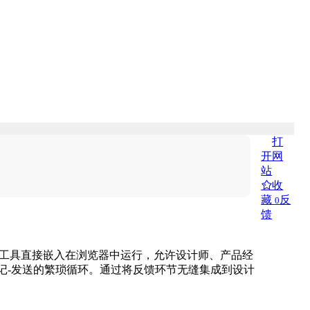
打
开网
站
收
藏
反
0
馈
。该工具直接嵌入在浏览器中运行，允许设计师、产品经
-标记-发送的繁琐循环。通过将反馈环节无缝集成到设计