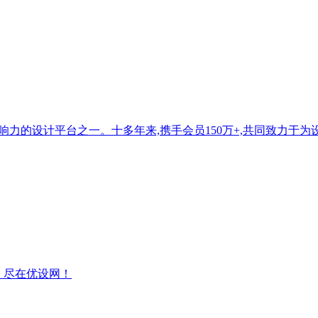
响力的设计平台之一。十多年来,携手会员150万+,共同致力于
，尽在优设网！