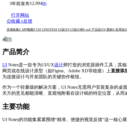
12,994
0
3年前发布
0
打开网站
收藏
反馈
0
灵感收集
# APP截图
# UI
# UINOTES
# UI设计
# UI设计师
# ux
# 产品设计
# 图标
# 应用设
广告
产品简介
UI
Notes是一款专为UI/UX
设计
师打造的浏览器插件工具，其核
网页或在线设计原型（如Figma、Adobe XD等链接）上
直接添
为连接设计与开发团队的关键协作枢纽。
作为一个轻量级的解决方案，UI Notes无需用户安装复杂
关方的意见都能清晰、直观地附着在设计稿的特定位置，从而
主要功能
UI Notes的功能集紧紧围绕“精准、便捷的视觉反馈”这一核