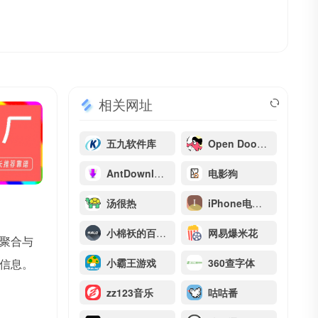
相关网址
五九软件库
Open Doodles
AntDownload
电影狗
汤很热
iPhone电视直播
小棉袄的百味人生
网易爆米花
聚合与
信息。
小霸王游戏
360查字体
zz123音乐
咕咕番