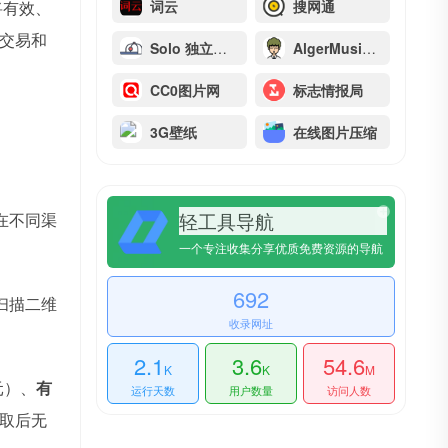
将有效、
词云
搜网通
交易和
Solo 独立开发者社区
AlgerMusicPlayer
CC0图片网
标志情报局
3G壁纸
在线图片压缩
轻工具导航
在不同渠
一个专注收集分享优质免费资源的导航
692
扫描二维
收录网址
2.1
3.6
54.6
K
K
M
元）、
有
运行天数
用户数量
访问人数
取后无