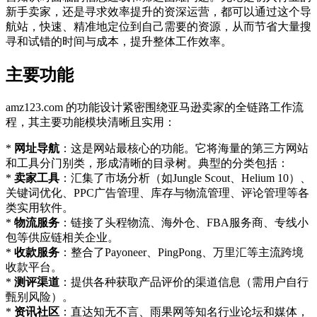
新手卖家，还是寻求效率提升的资深运营，都可以通过这个导
航站，快速、精准地定位到自己需要的资源，从而节省大量搜
寻和试错的时间与成本，提升整体工作效率。
主要功能
amz123.com 的功能设计紧密围绕亚马逊卖家的全链路工作流
程，其主要功能模块清晰且实用：
*
网址导航
：这是网站最核心的功能。它将海量的第三方网站
和工具分门别类，形成清晰的目录树。典型的分类包括：
*
卖家工具
：汇集了市场分析（如Jungle Scout、Helium 10）、
关键词优化、PPC广告管理、库存与物流管理、评论管理等各
类实用软件。
*
物流服务
：链接了头程物流、海外仓、FBA服务商、专线小
包等供应链相关企业。
*
收款服务
：整合了Payoneer、PingPong、万里汇等主流跨境
收款平台。
*
测评渠道
：提供各种获取产品评价的渠道信息（需用户自行
甄别风险）。
*
资讯社区
：直达知无不言、雨果网等知名行业论坛和媒体，