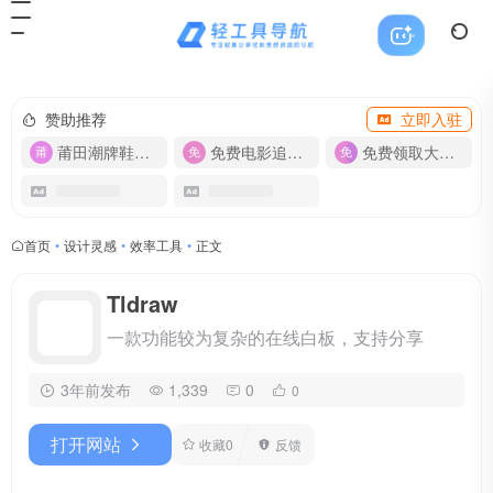
赞助推荐
立即入驻
莆田潮牌鞋服-货源
免费电影追剧APP
免费领取大流量卡【500G】
首页
•
设计灵感
•
效率工具
•
正文
Tldraw
一款功能较为复杂的在线白板，支持分享
3年前发布
1,339
0
0
打开网站
收藏
0
反馈