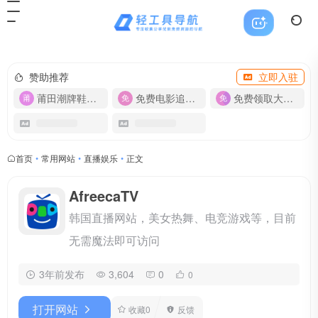
赞助推荐
立即入驻
莆田潮牌鞋服-货源
免费电影追剧APP
免费领取大流量卡【500G】
首页
•
常用网站
•
直播娱乐
•
正文
AfreecaTV
韩国直播网站，美女热舞、电竞游戏等，目前
无需魔法即可访问
3年前发布
3,604
0
0
打开网站
收藏
0
反馈