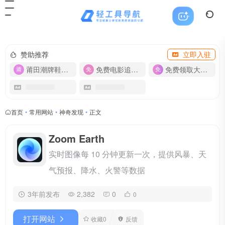
赞助推荐
立即入驻
莆田潮牌鞋服-货源
免费电影追剧APP
免费领取大流量卡【500G】
首页
•
常用网站
•
神奇发现
•
正文
Zoom Earth
实时图像每 10 分钟更新一次，提供风暴、天
气预报、降水、火警等数据
3年前发布
2,382
0
0
打开网站
收藏
0
反馈