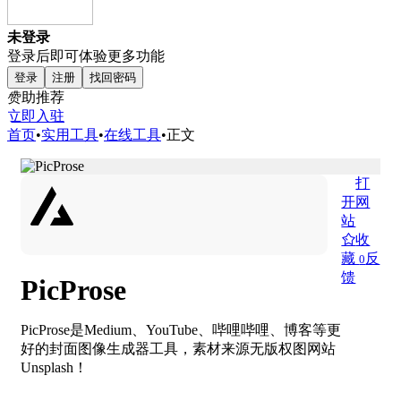
未登录
登录后即可体验更多功能
登录
注册
找回密码
赞助推荐
立即入驻
首页
•
实用工具
•
在线工具
•
正文
打
开网
站
收
藏
反
0
馈
PicProse
PicProse是Medium、YouTube、哔哩哔哩、博客等更
好的封面图像生成器工具，素材来源无版权图网站
Unsplash！