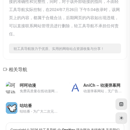
接的准确性和完整性，同时，对于该外部链接的指向，不由轻
工具导航实际控制，在2024年7月26日 下午5:04收录时，该网
页上的内容，都属于合规合法，后期网页的内容如出现违规，
可以直接联系网站管理员进行删除，轻工具导航不承担任何责
任。
轻工具导航致力于优质、实用的网络站点资源收集与分享！
相关导航
呵呵动漫
AniCh – 动漫弹幕网
免费高质量在线动漫网站！为动漫爱好者提供无与伦比的追番体验!
动漫弹幕网站，无广告在线看番。补番、追番必备！
咕咕番
咕咕番 - 为广大二次元爱好者提供免费、高质量无广告的新番、老番、特摄动画在线观看！
Copyright © 2026
轻工具导航
由
OneNav
强力驱动
友链申请
关于我们