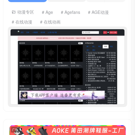
动漫专区
# Age
# Agefans
# AGE动漫
# 在线动漫
# 在线动画
广告