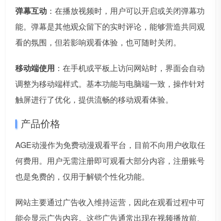
弹幕互动
：在播放视频时，用户可以开启或关闭弹幕功
能。弹幕是其他观众留下的实时评论，能够营造共同观
看的氛围，但若影响观看体验，也可随时关闭。
移动端使用
：在手机或平板上访问网站时，界面会自动
调整为移动端样式。基本功能与电脑端一致，操作针对
触屏进行了优化，提供流畅的移动观看体验。
产品价格
AGE动漫作为免费动漫观看平台，目前不向用户收取任
何费用。用户无需注册即可观看大部分内容，注册账号
也是免费的，仅用于解锁个性化功能。
网站主要通过广告收入维持运营，因此在观看过程中可
能会显示广告内容。这些广告通常出现在视频播放前、