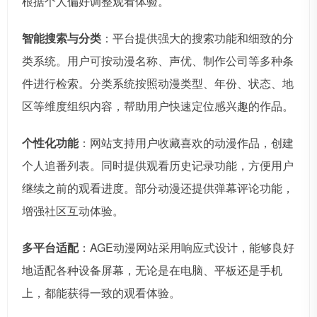
根据个人偏好调整观看体验。
智能搜索与分类
：平台提供强大的搜索功能和细致的分
类系统。用户可按动漫名称、声优、制作公司等多种条
件进行检索。分类系统按照动漫类型、年份、状态、地
区等维度组织内容，帮助用户快速定位感兴趣的作品。
个性化功能
：网站支持用户收藏喜欢的动漫作品，创建
个人追番列表。同时提供观看历史记录功能，方便用户
继续之前的观看进度。部分动漫还提供弹幕评论功能，
增强社区互动体验。
多平台适配
：AGE动漫网站采用响应式设计，能够良好
地适配各种设备屏幕，无论是在电脑、平板还是手机
上，都能获得一致的观看体验。