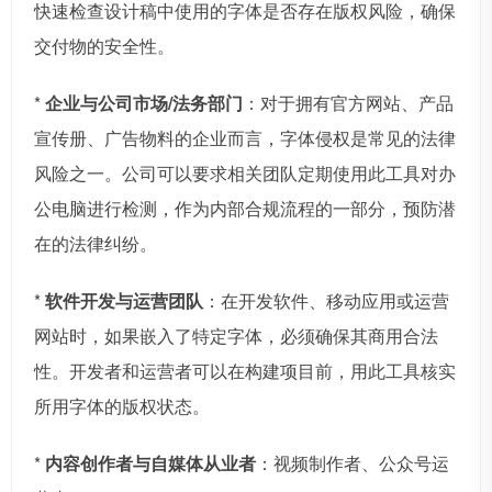
快速检查设计稿中使用的字体是否存在版权风险，确保
交付物的安全性。
*
企业与公司市场/法务部门
：对于拥有官方网站、产品
宣传册、广告物料的企业而言，字体侵权是常见的法律
风险之一。公司可以要求相关团队定期使用此工具对办
公电脑进行检测，作为内部合规流程的一部分，预防潜
在的法律纠纷。
*
软件开发与运营团队
：在开发软件、移动应用或运营
网站时，如果嵌入了特定字体，必须确保其商用合法
性。开发者和运营者可以在构建项目前，用此工具核实
所用字体的版权状态。
*
内容创作者与自媒体从业者
：视频制作者、公众号运