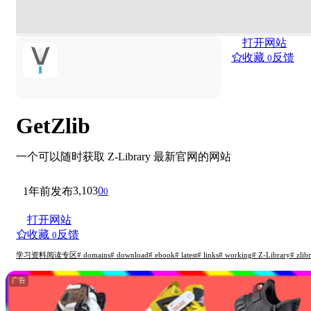
打开网站
收藏
反馈
0
GetZlib
一个可以随时获取 Z-Library 最新官网的网站
3,103
0
1年前发布
0
打开网站
收藏
反馈
0
学习资料
阅读专区
# domains
# download
# ebook
# latest
# links
# working
# Z-Library
# zlib
广告