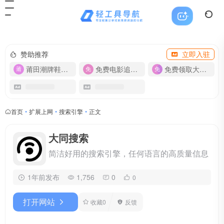
赞助推荐
立即入驻
莆田潮牌鞋服-货源
免费电影追剧APP
免费领取大流量卡【500G】
首页
•
扩展上网
•
搜索引擎
•
正文
大同搜索
简洁好用的搜索引擎，任何语言的高质量信息
1年前发布
1,756
0
0
打开网站
收藏
0
反馈