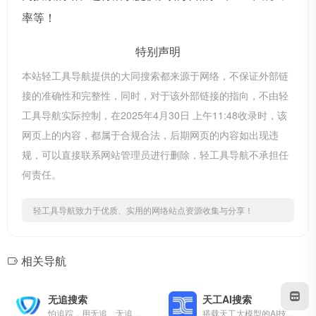
率等！
特别声明
本站轻工具导航提供的大同搜索都来源于网络，不保证外部链
接的准确性和完整性，同时，对于该外部链接的指向，不由轻
工具导航实际控制，在2025年4月30日 上午11:48收录时，该
网页上的内容，都属于合规合法，后期网页的内容如出现违
规，可以直接联系网站管理员进行删除，轻工具导航不承担任
何责任。
轻工具导航致力于优质、实用的网络站点资源收集与分享！
相关导航
无追搜索
天工AI搜索
怕追踪，用无追。无追搜索是一款不追踪用户的新一代隐私保护搜索引擎，以优质结果为基础，致力为用户打造安心纯净且有保障的搜索环境。
搭载天工大模型的AI技术，提供智能、高效、快速的搜索体验。天工AI搜索不仅能够找资料、查信息、搜答案、搜文件，还会对海量搜索结果做AI智能聚合，更系统地解答你的问题，提升你的信息理解效率，做你学习、工作、生活的最佳AI搭档。