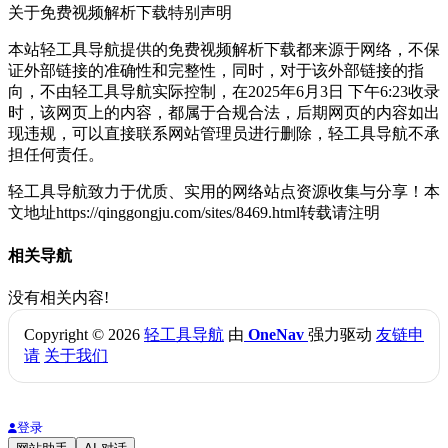
关于免费视频解析下载
特别声明
本站轻工具导航提供的免费视频解析下载都来源于网络，不保
证外部链接的准确性和完整性，同时，对于该外部链接的指
向，不由轻工具导航实际控制，在2025年6月3日 下午6:23收录
时，该网页上的内容，都属于合规合法，后期网页的内容如出
现违规，可以直接联系网站管理员进行删除，轻工具导航不承
担任何责任。
轻工具导航致力于优质、实用的网络站点资源收集与分享！
本
文地址https://qinggongju.com/sites/8469.html转载请注明
相关导航
没有相关内容!
Copyright © 2026
轻工具导航
由
OneNav
强力驱动
友链申
请
关于我们
登录