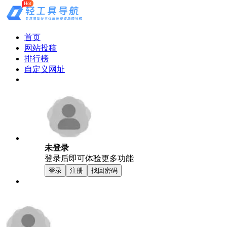
Hot
首页
网站投稿
排行榜
自定义网址
未登录
登录后即可体验更多功能
登录
注册
找回密码