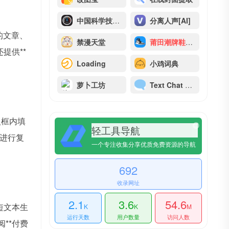
中国科学技术大学测速网站
分离人声[AI]
的文章、
禁漫天堂
莆田潮牌鞋服-工厂
提供**
Loading
小鸡词典
萝卜工坊
Text Chat Animator
入框内填
轻工具导航
进行复
一个专注收集分享优质免费资源的导航
692
收录网址
2.1
3.6
54.6
短文本生
K
K
M
运行天数
用户数量
访问人数
**付费