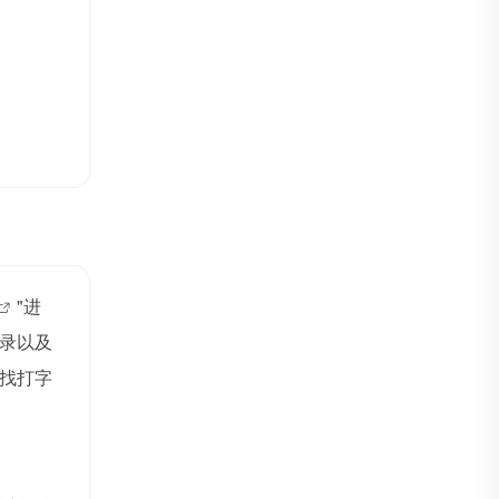
"进
录以及
找打字