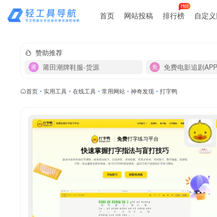
Hot
首页
网站投稿
排行榜
自定义
赞助推荐
莆田潮牌鞋服-货源
免费电影追剧AP
首页
•
实用工具
•
在线工具
•
常用网站
•
神奇发现
•
打字鸭