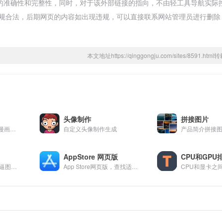
的准确性和完整性，同时，对于该外部链接的指向，不由轻工具导航实际
都属于合规合法，后期网页的内容如出现违规，可以直接联系网站管理员进行删
本文地址https://qinggongju.com/sites/8591.ht
头像制作
拼接图片
禁漫天堂 - 免费在线漫画阅读平台，海量高清漫画资源每日更新，支持多端同步阅读。
自定义头像制作生成
‎AppStore 网页版
CPU和GPU
在线免费生成各种装逼图片,举牌生成,装逼神器,装逼在线生成器
App Store网页版，查找适用于 iPhone、iPad、Mac 等设备的 App 和游戏。