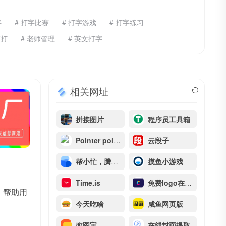
字
# 打字比赛
# 打字游戏
# 打字练习
盲打
# 老师管理
# 英文打字
相关网址
拼接图片
程序员工具箱
Pointer pointer
云段子
帮小忙，腾讯QQ浏览器在线工具箱平台
摸鱼小游戏
Time.is
免费logo在线制作
，帮助用
今天吃啥
咸鱼网页版
改图宝
在线封面提取