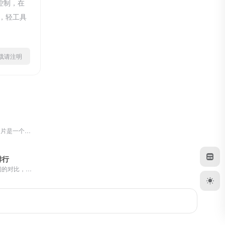
控制，在
除，轻工具
ml转载请注明
产品简介拼接图片是一个专注于图片处理的在线工具网站，其核心功...
排行
CPU和显卡之间的对比，基准测试，跑分数据，评级，CPU跑分，以及天梯图